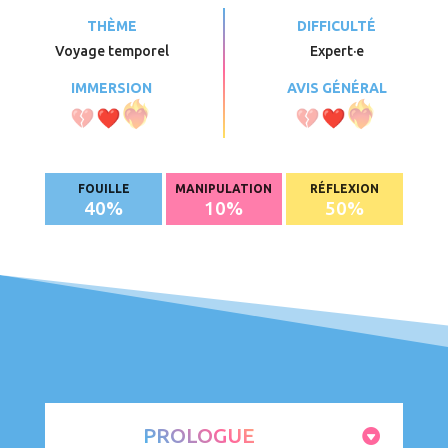
THÈME
DIFFICULTÉ
Voyage temporel
Expert·e
IMMERSION
AVIS GÉNÉRAL
FOUILLE
MANIPULATION
RÉFLEXION
40
%
10
%
50
%
PROLOGUE