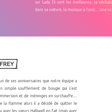
sur Lady Di sont les meilleures, sa véritab
dans sa voiture, la musique à fond… Une vrai
FFREY 
 l’un de ses anniversaires que notre équipe a
n simple soufflement de bougie qui s’est
’immersion et de méninges en surchauffe…
re la flamme alors il a décidé de quitter le
vec les sœurs Halliwell en fait (mais avec