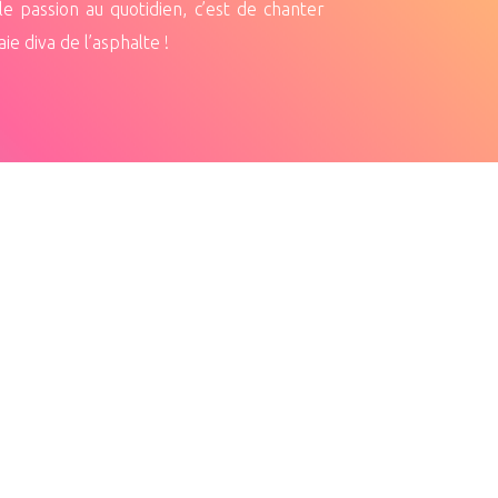
le passion au quotidien, c’est de chanter
e diva de l’asphalte !