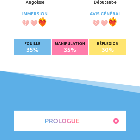
Angoisse
Débutant
·e
IMMERSION
AVIS GÉNÉRAL
FOUILLE
MANIPULATION
RÉFLEXION
35
%
35
%
30
%
PROLOGUE