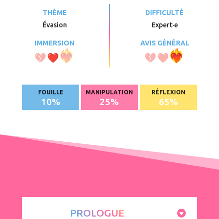
THÈME
DIFFICULTÉ
Évasion
Expert·e
IMMERSION
AVIS GÉNÉRAL
FOUILLE
MANIPULATION
RÉFLEXION
10
%
25
%
65
%
PROLOGUE