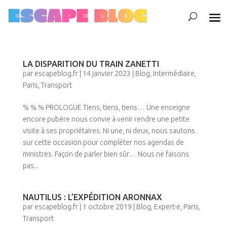
LA DISPARITION DU TRAIN ZANETTI
par
escapeblog.fr
|
14 janvier 2023
|
Blog
,
Intermédiaire
,
Paris
,
Transport
% % % PROLOGUE Tiens, tiens, tiens… Une enseigne
encore pubère nous convie à venir rendre une petite
visite à ses propriétaires. Ni une, ni deux, nous sautons
sur cette occasion pour compléter nos agendas de
ministres. Façon de parler bien sûr… Nous ne faisons
pas...
NAUTILUS : L’EXPÉDITION ARONNAX
par
escapeblog.fr
|
1 octobre 2019
|
Blog
,
Expert·e
,
Paris
,
Transport